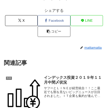
シェアする
X
Facebook
LINE
コピー
mattamatta
関連記事
インデックス投資２０１９年１１
投資
月中間〆状況
ヤフーとＬＩＮＥが経営統合！！ここ最
近でも類を見ないビッグニュースが注目
されました。ＩＴ企業も集約が進んでい
くんでしょうけど、ここまで大きな規模
の統合となればインパクトも大きいです
し、サービスが強化されることを期待し