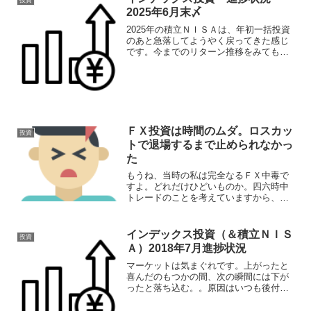
投資
2025年6月末〆
2025年の積立ＮＩＳＡは、年初一括投資
のあと急落してようやく戻ってきた感じ
です。今までのリターン推移をみても投
資を続けていてよかったとしみじみ思い
ます。「下落した時に仕込んで、上がっ
たときに売る」そんなことができるのな
ら、とっくにやってい...
ＦＸ投資は時間のムダ。ロスカッ
投資
トで退場するまで止められなかっ
た
もうね、当時の私は完全なるＦＸ中毒で
すよ。どれだけひどいものか。四六時中
トレードのことを考えていますから、思
考も変わってきますし、世の中に対する
考え方、将来設計なんかも甘くみるよう
になってました。（ホントひどかったで
インデックス投資（＆積立ＮＩＳ
投資
すからね。その辺の話はいつか記載でき
Ａ）2018年7月進捗状況
たらと思います。）
マーケットは気まぐれです。上がったと
喜んだのもつかの間、次の瞬間には下が
ったと落ち込む。。原因はいつも後付け
です。専門家はもっともらしく言います
けどね。分かってるなら前もって教えろ