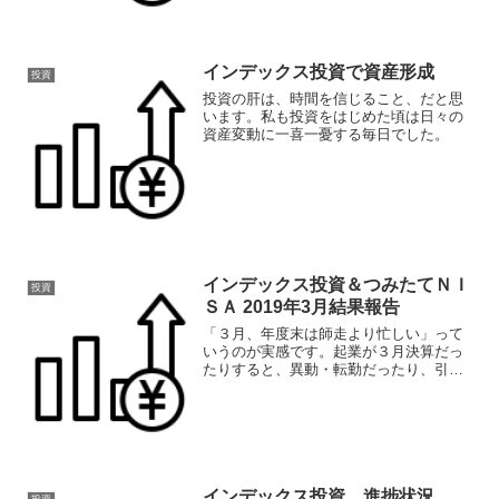
てしまいます！さて、そんな１１月１５
日〆のインデックス投資状況をご報告し
ます
インデックス投資で資産形成
投資
投資の肝は、時間を信じること、だと思
います。私も投資をはじめた頃は日々の
資産変動に一喜一憂する毎日でした。
インデックス投資＆つみたてＮＩ
投資
ＳＡ 2019年3月結果報告
「３月、年度末は師走より忙しい」って
いうのが実感です。起業が３月決算だっ
たりすると、異動・転勤だったり、引継
ぎ挨拶でバタバタ・・・。そんなバタつ
いた生活真っ只中ですが、３月の結果報
告です。
インデックス投資 進捗状況