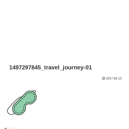
1497297845_travel_journey-01
2017.06.13