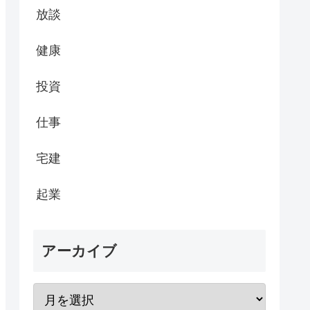
放談
健康
投資
仕事
宅建
起業
アーカイブ