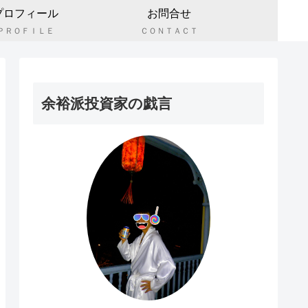
プロフィール
お問合せ
ＰＲＯＦＩＬＥ
ＣＯＮＴＡＣＴ
余裕派投資家の戯言