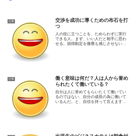
交渉を成功に導くための布石を打
仕事
つ
人の役に立つことを、ためらわずに実行
できる人。まず、いい人だと相手に思わ
せる。損得勘定を微塵も感じさせないレ
ベルでとことん奉仕する。すると相手も
油断して隙をみせます。そこで何もしな
い、警戒心をいだかせない。
働く意味は何だ？人は人から誉め
仕事
られたくて働いている？
自分は人に誉めてもらいたくて働いてい
るのではない、自分の成長の為に働いて
いるんだ。と、自信を持って言えます
か？自分の成長の為に働き続けること、
それは孤独との戦いです。