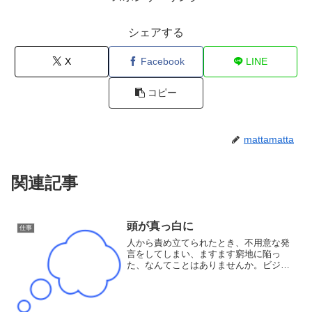
シェアする
X
Facebook
LINE
コピー
mattamatta
関連記事
頭が真っ白に
仕事
人から責め立てられたとき、不用意な発
言をしてしまい、ますます窮地に陥っ
た、なんてことはありませんか。ビジネ
スの場面ではよくある状況ですが。頭が
真っ白になって軽いパニック状態にな
り、自分が何を言っているのか分からな
くなる状態です。