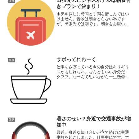
出張先のビジネスホテルは朝食付
仕事
きプランで決まり！
ホテル探しに時間と手間を惜しんではい
けません。普段は朝食とらない私です
が、出張先では別です。朝食をお腹いっ
ぱい食べておくことで、お昼にお腹が空
かなくなります。朝食は会社経費の宿泊
費に含まれていてタダなので、昼食をと
らないだけで800円くらい節約できます。
サボってれわーく
仕事
仕事をさぼっている今の自分はキリギリ
スかもしれない。なんともいい身分だ、
クフフ。なーんて思いながら一生懸命働
いている同僚になんとも申し訳ない気持
ちが半分、要領よくサボりの時間を確保
した自分に酔いしれて今を謳歌している
という気持ちが半分。
暑さのせい？身近で交通事故が増
仕事
加中
最近、身近な知り合いが立て続けに交通
事故を起こしました。仕事中にです。本