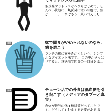
てマットレスを思案中
低反発マットレスがヘタりはじめて、せ
んべい状態に。無反発に近い状態で、腰
が・・・。これはもう、買い替えるしか
ない！と、どれにしようか思案中です。
家で間食がやめられないのなら、
健康
歯を磨こう
ランチの後に歯をみがくという、シンプ
ルなダイエット法です。 口の中がさっぱ
りすると、爽快感で間食の一口目を遅ら
せることができるのです。少なくとも私
の経験では。 間食は一口食べたら最後。
ズルズルと、ダラダラと食べ続けてしま
うので、最初の一口を抑えるためには歯
磨きが有効なのです。
チェーン店での外食は低血糖を引
健康
き起こす（メディアのタブーと真
実）
自炊が最強の低血糖対策だってことで
す。どうしても外食する必要がある場