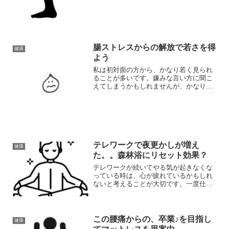
らはぎを鍛えるだとか、さするだとか、
揉むだとか、最近ではかかとへの刺激が
効くだとか、ふくらはぎの...
腸ストレスからの解放で若さを得
健康
よう
私は初対面の方から、かなり若く見られ
ることが多いです。嫌みな言い方に聞こ
えてしまうかもしれませんが、かなりの
確率で実年齢を言った時に驚かれます。
テレワークで夜更かしが増え
健康
た。。森林浴にリセット効果？
テレワークが続いてやる気が起きなくな
っている時は、心が疲れているかもしれ
ないと考えることが大切です。一度仕事
から離れて遠くに出掛けるなりリフレッ
シュするといいです。私のおすすめは
木々の生い茂る森の中！
この腰痛からの、卒業♪を目指し
健康