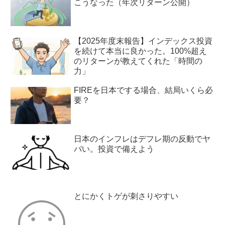
こうなった（年次リターン公開）
【2025年度末報告】インデックス投資
を続けて本当に良かった。100%超え
のリターンが教えてくれた「時間の
力」
FIREを日本でする場合、結局いくら必
要？
日本のインフレはデフレ期の反動でヤ
バい。投資で備えよう
とにかくトゲが刺さりやすい