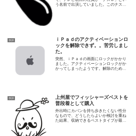
う名前で出演していました。このナスＤ
って人、面白い！と、一瞬でハマってし
まいました。ネットで調べたら、有名な
人だったんですね。
ｉＰａｄのアクティベーションロ
放談
ックを解除できず。。苦労しまし
た。
突然、ｉＰａｄの画面にロックがかかり
ました。アクティベーションロックがか
かってしまったようです。解除のための
ＩＤはメールアドレスだということは分
かったのですが、パスワードが思い出せ
ず。。何度か間違えてしまい、ロックが
かかってしまいました。も...
上州屋でフィッシャーズベストを
放談
普段着として購入
外出時にカバンを持ち歩きたくない性分
なもので、どうしたらよいか検討を重ね
た結果、収納できるベストタイプが最適
なんじゃないかと思い当たりました。我
ながらいい考えだとネットで調べてみま
した。漠然と、トレイルランだとかメッ