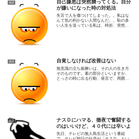
自己嫌悪は突然襲ってくる。自分
放談
が嫌いになった時の対処法
失言で人を傷つけてしまった。。私はな
んて気の利かない人間なんだ。。恥の多
い人生を送っている私は、時折、突然
に、自己嫌悪感に襲われます。私は人に
必要とされていないんじゃないだろう
か。情けない、一体何を学んできたんだ
ろう。
自覚しなければ改善はない
放談
無意識の立ち振舞いは、その人の生き方
そのものです。素の部分といいますか、
とっさの時に出る行動、発言で、周囲の
人からすごいと尊敬されたり残念だとが
っかりされたり。結局は人からの評価っ
てことになるのですが、人からの評価が
どうであれ、当の本人に自...
ナスＤにハマる、徹夜で奮闘する
放談
のはいいけど、４０代には辛いよ
先日、テレビの無人島生活という番組
で、テレビ朝日の社員が「ナスＤ」とい